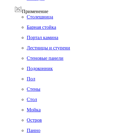
Применение
Cтолешница
Барная стойка
Портал камина
Лестницы и ступени
Стеновые панели
Подоконник
Пол
Cтены
Стол
Мойка
Остров
Панно