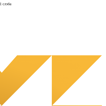
1 слэба