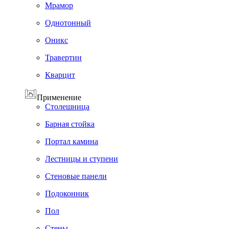
Мрамор
Однотонный
Оникс
Травертин
Кварцит
Применение
Cтолешница
Барная стойка
Портал камина
Лестницы и ступени
Стеновые панели
Подоконник
Пол
Cтены