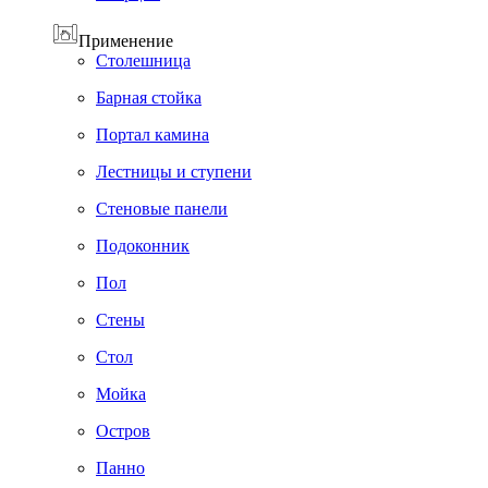
Применение
Cтолешница
Барная стойка
Портал камина
Лестницы и ступени
Стеновые панели
Подоконник
Пол
Cтены
Стол
Мойка
Остров
Панно