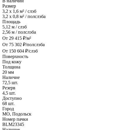
В наличии
Размер
3,2 x 1,6
м² / слэб
3,2 x 0,8
м² / полслэба
Площадь
5,12
м / слэб
2,56
м / полслэба
От
29 415
₽/м²
От
75 302
₽/полслэба
От
150 604
₽/слэб
Поверхность
Под кожу
Толщина
20
мм
Наличие
72,5
шт.
Резерв
4,5
шт.
Доступно
68
шт.
Город
МО, Подольск
Номер пачки
BLM23345
Наличие