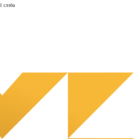
1 слэба