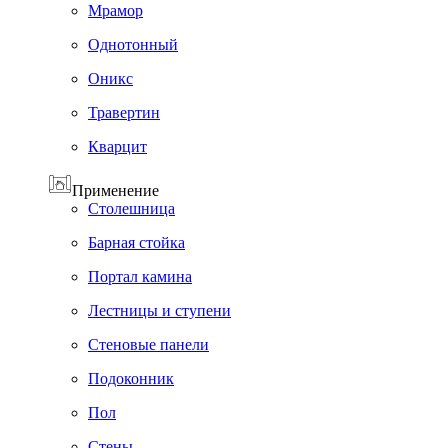
Мрамор
Однотонный
Оникс
Травертин
Кварцит
Применение
Cтолешница
Барная стойка
Портал камина
Лестницы и ступени
Стеновые панели
Подоконник
Пол
Cтены