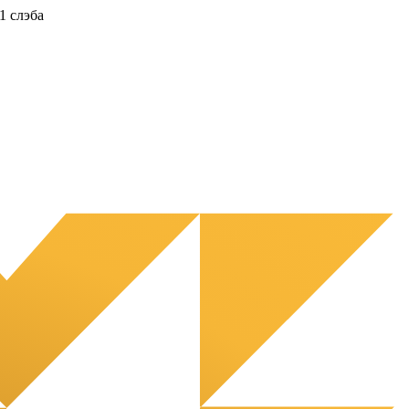
1 слэба