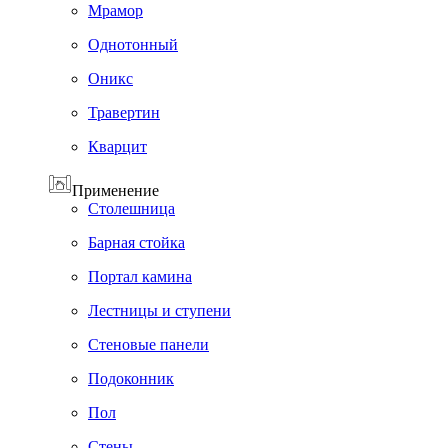
Мрамор
Однотонный
Оникс
Травертин
Кварцит
Применение
Cтолешница
Барная стойка
Портал камина
Лестницы и ступени
Стеновые панели
Подоконник
Пол
Cтены