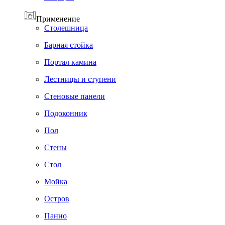
Применение
Cтолешница
Барная стойка
Портал камина
Лестницы и ступени
Стеновые панели
Подоконник
Пол
Cтены
Стол
Мойка
Остров
Панно