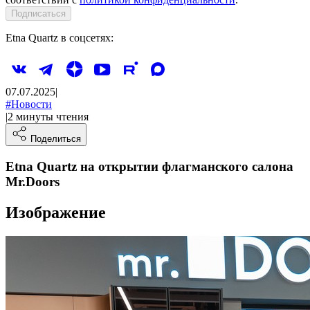
Подписаться
Etna Quartz в соцсетях:
07.07.2025
|
#
Новости
|
2
минуты
чтения
Поделиться
Etna Quartz на открытии флагманского салона
Mr.Doors
Изображение