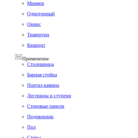
Мрамор
Однотонный
Оникс
Травертин
Кварцит
Применение
Cтолешница
Барная стойка
Портал камина
Лестницы и ступени
Стеновые панели
Подоконник
Пол
Cтены