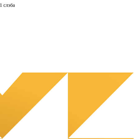
1 слэба