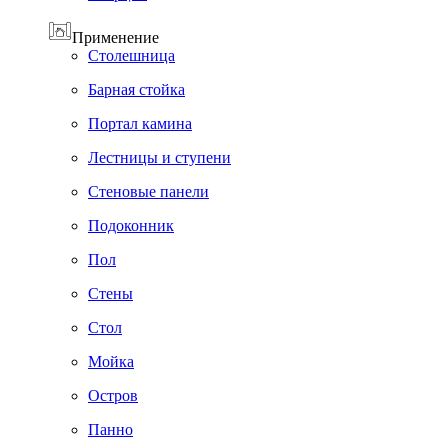
Применение
Cтолешница
Барная стойка
Портал камина
Лестницы и ступени
Стеновые панели
Подоконник
Пол
Cтены
Стол
Мойка
Остров
Панно