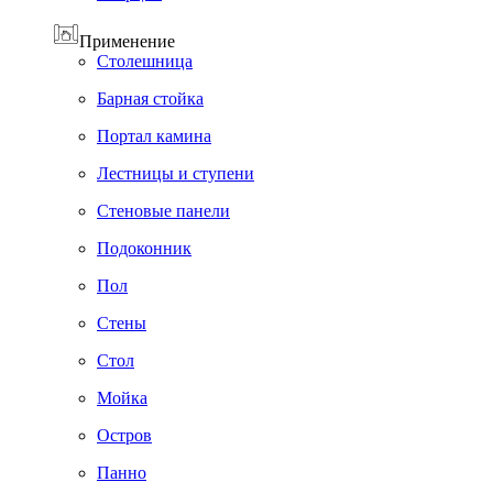
Применение
Cтолешница
Барная стойка
Портал камина
Лестницы и ступени
Стеновые панели
Подоконник
Пол
Cтены
Стол
Мойка
Остров
Панно