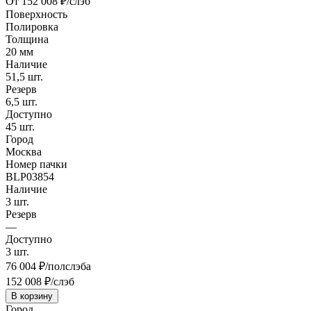
От
152 008
₽/слэб
Поверхность
Полировка
Толщина
20
мм
Наличие
51,5
шт.
Резерв
6,5
шт.
Доступно
45
шт.
Город
Москва
Номер пачки
BLP03854
Наличие
3
шт.
Резерв
—
Доступно
3
шт.
76 004
₽/полслэба
152 008
₽/слэб
В корзину
Город