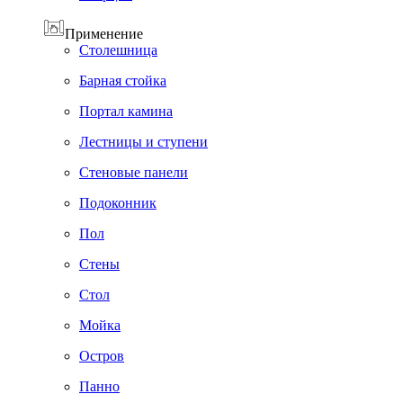
Применение
Cтолешница
Барная стойка
Портал камина
Лестницы и ступени
Стеновые панели
Подоконник
Пол
Cтены
Стол
Мойка
Остров
Панно