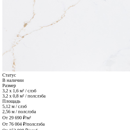
Статус
В наличии
Размер
3,2 x 1,6
м² / слэб
3,2 x 0,8
м² / полслэба
Площадь
5,12
м / слэб
2,56
м / полслэба
От
29 690
₽/м²
От
76 004
₽/полслэба