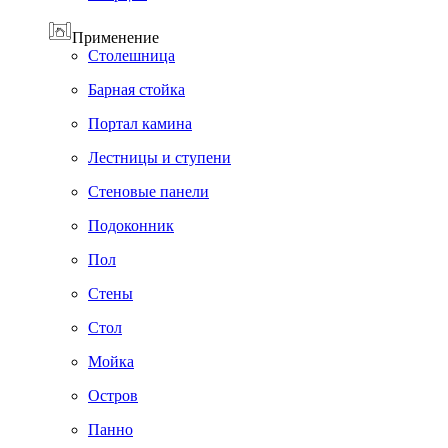
Применение
Cтолешница
Барная стойка
Портал камина
Лестницы и ступени
Стеновые панели
Подоконник
Пол
Cтены
Стол
Мойка
Остров
Панно