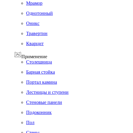
Мрамор
Однотонный
Оникс
Травертин
Кварцит
Применение
Cтолешница
Барная стойка
Портал камина
Лестницы и ступени
Стеновые панели
Подоконник
Пол
Cтены