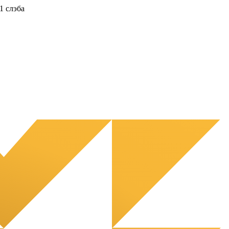
1 слэба