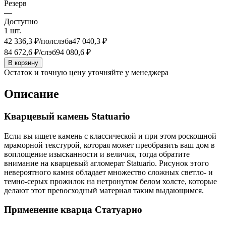
Резерв
—
Доступно
1
шт.
42 336,3
₽/полслэба
47 040,3
₽
84 672,6
₽/слэб
94 080,6
₽
В корзину
Остаток и точную цену уточняйте у менеджера
Описание
Кварцевый камень Statuario
Если вы ищете камень с классической и при этом роскошной
мраморной текстурой, которая может преобразить ваш дом в
воплощение изысканности и величия, тогда обратите
внимание на кварцевый агломерат Statuario. Рисунок этого
невероятного камня обладает множество сложных светло- и
темно-серых прожилок на нетронутом белом холсте, которые
делают этот превосходный материал таким выдающимся.
Применение кварца Статуарио