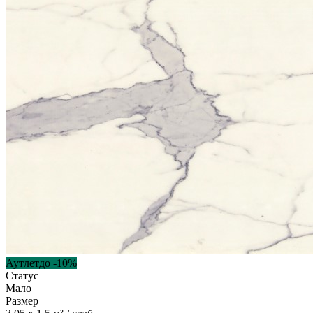
Аутлет
до -
10
%
Статус
Мало
Размер