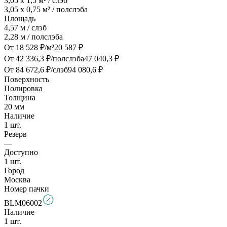
3,05 x 1,5
м² / слэб
3,05 x 0,75
м² / полслэба
Площадь
4,57
м / слэб
2,28
м / полслэба
От
18 528
₽/м²
20 587
₽
От
42 336,3
₽/полслэба
47 040,3
₽
От
84 672,6
₽/слэб
94 080,6
₽
Поверхность
Полировка
Толщина
20
мм
Наличие
1
шт.
Резерв
—
Доступно
1
шт.
Город
Москва
Номер пачки
BLM06002
Наличие
1
шт.