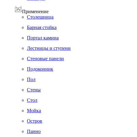
Применение
Cтолешница
Барная стойка
Портал камина
Лестницы и ступени
Стеновые панели
Подоконник
Пол
Cтены
Стол
Мойка
Остров
Панно