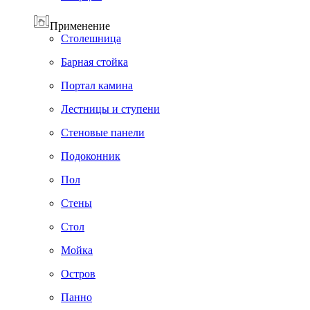
Применение
Cтолешница
Барная стойка
Портал камина
Лестницы и ступени
Стеновые панели
Подоконник
Пол
Cтены
Стол
Мойка
Остров
Панно