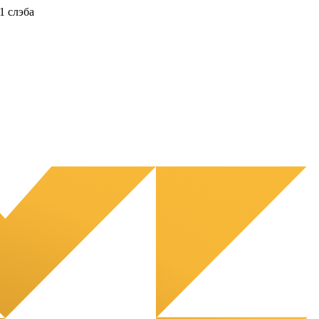
1 слэба