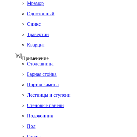
Мрамор
Однотонный
Оникс
Травертин
Кварцит
Применение
Cтолешница
Барная стойка
Портал камина
Лестницы и ступени
Стеновые панели
Подоконник
Пол
Cтены