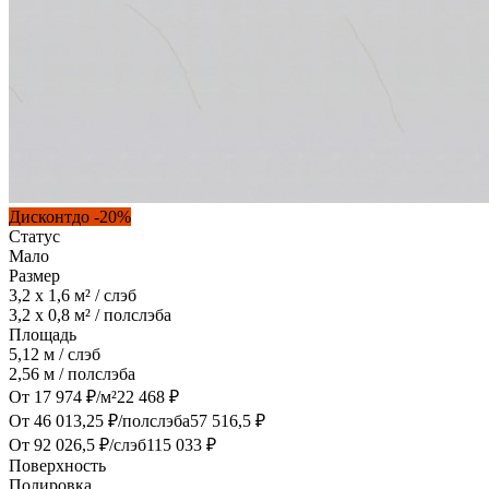
Дисконт
до -
20
%
Статус
Мало
Размер
3,2 x 1,6
м² / слэб
3,2 x 0,8
м² / полслэба
Площадь
5,12
м / слэб
2,56
м / полслэба
От
17 974
₽/м²
22 468
₽
От
46 013,25
₽/полслэба
57 516,5
₽
От
92 026,5
₽/слэб
115 033
₽
Поверхность
Полировка