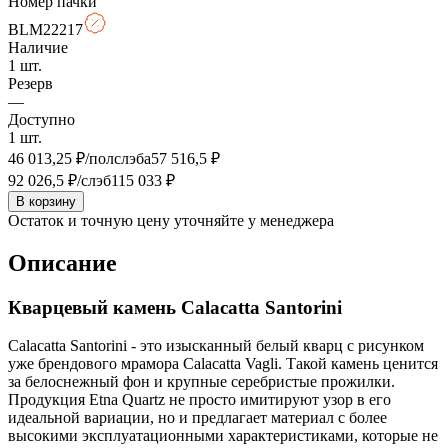
Номер пачки
BLM22217
Наличие
1
шт.
Резерв
—
Доступно
1
шт.
46 013,25
₽/полслэба
57 516,5
₽
92 026,5
₽/слэб
115 033
₽
В корзину
Остаток и точную цену уточняйте у менеджера
Описание
Кварцевый камень Calacatta Santorini
Calacatta Santorini - это изысканный белый кварц с рисунком
уже брендового мрамора Calacatta Vagli. Такой камень ценится
за белоснежный фон и крупные серебристые прожилки.
Продукция Etna Quartz не просто имитируют узор в его
идеальной вариации, но и предлагает материал с более
высокими эксплуатационными характеристиками, которые не