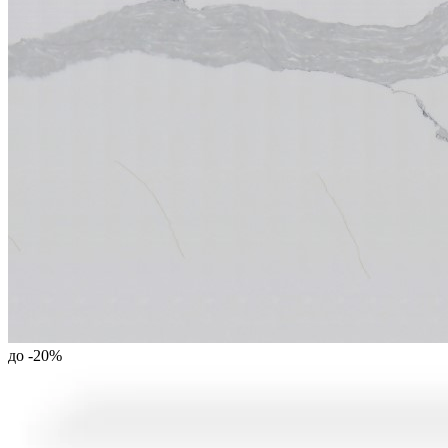
до -
20
%