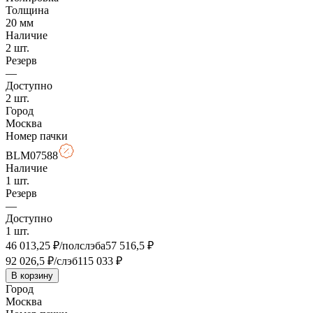
Толщина
20
мм
Наличие
2
шт.
Резерв
—
Доступно
2
шт.
Город
Москва
Номер пачки
BLM07588
Наличие
1
шт.
Резерв
—
Доступно
1
шт.
46 013,25
₽/полслэба
57 516,5
₽
92 026,5
₽/слэб
115 033
₽
В корзину
Город
Москва