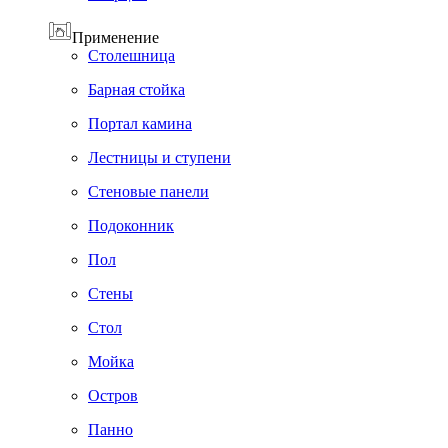
Применение
Cтолешница
Барная стойка
Портал камина
Лестницы и ступени
Стеновые панели
Подоконник
Пол
Cтены
Стол
Мойка
Остров
Панно