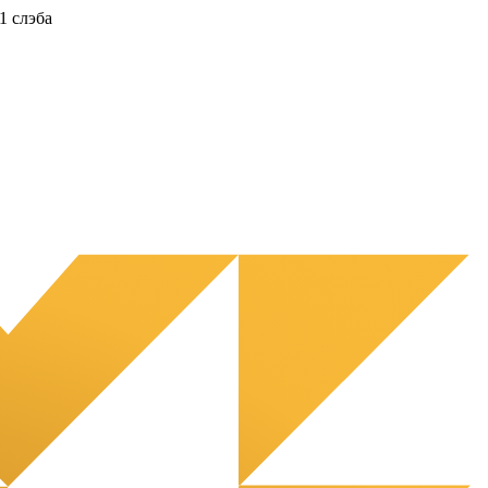
1 слэба