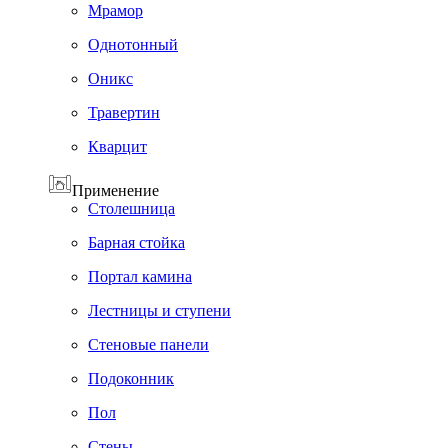
Мрамор
Однотонный
Оникс
Травертин
Кварцит
Применение
Cтолешница
Барная стойка
Портал камина
Лестницы и ступени
Стеновые панели
Подоконник
Пол
Cтены