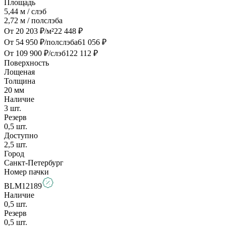
Площадь
5,44
м / слэб
2,72
м / полслэба
От
20 203
₽/м²
22 448
₽
От
54 950
₽/полслэба
61 056
₽
От
109 900
₽/слэб
122 112
₽
Поверхность
Лощеная
Толщина
20
мм
Наличие
3
шт.
Резерв
0,5
шт.
Доступно
2,5
шт.
Город
Санкт-Петербург
Номер пачки
BLM12189
Наличие
0,5
шт.
Резерв
0,5
шт.