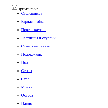
Применение
Cтолешница
Барная стойка
Портал камина
Лестницы и ступени
Стеновые панели
Подоконник
Пол
Cтены
Стол
Мойка
Остров
Панно