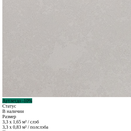
Аутлет
до -
10
%
Статус
В наличии
Размер
3,3 x 1,65
м² / слэб
3,3 x 0,83
м² / полслэба