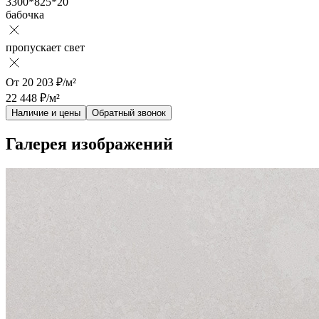
3300*825*20
бабочка
пропускает свет
От
20 203
₽/м²
22 448
₽/м²
Наличие и цены
Обратный звонок
Галерея изображений