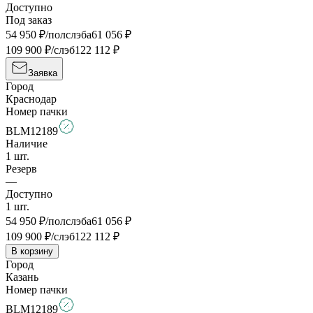
Доступно
Под заказ
54 950
₽/полслэба
61 056
₽
109 900
₽/слэб
122 112
₽
Заявка
Город
Краснодар
Номер пачки
BLM12189
Наличие
1
шт.
Резерв
—
Доступно
1
шт.
54 950
₽/полслэба
61 056
₽
109 900
₽/слэб
122 112
₽
В корзину
Город
Казань
Номер пачки
BLM12189